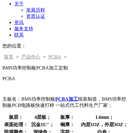
关于
发展历程
资质认证
资讯
服务支持
联系
您的位置：
首页
>
产品中心
>
PCBA
>
BMS功率控制板PCBA加工​定制
PCBA
主板名：BMS功率控制板
PCBA加工
组装制造，BMS功率控
制板PCB电路板快速打样 一站式代工代料生产厂家；
板层：
4层板；
板厚：
1.6mm；
表面处理：
沉金1U"；
铜厚：
内层1OZ，外层3OZ；
阻焊颜色：
深绿色；
字符：
白色；