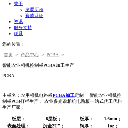
关于
发展历程
资质认证
资讯
服务支持
联系
您的位置：
首页
>
产品中心
>
PCBA
>
智能农业相机控制板PCBA加工生产
PCBA
主板名：农用相机电路板
PCBA加工
定制， 智能农业相机控
制板PCB打样生产， 农业多光谱相机电路板一站式代工代料
生产厂家；
板层：
6层板；
板厚：
1.6mm；
表面处理：
沉金2U"；
铜厚：
1oz；