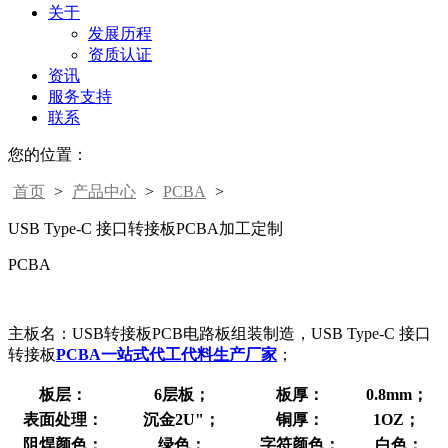
关于
发展历程
资质认证
资讯
服务支持
联系
您的位置：
首页
>
产品中心
>
PCBA
>
USB Type-C 接口转接板PCBA加工定制
PCBA
主板名：USB转接板PCB电路板组装制造，USB Type-C 接口
转接板
PCBA一站式代工代料生产厂家
；
板层：
6层板；
板厚：
0.8mm；
表面处理：
沉金2U"；
铜厚：
1OZ；
阻焊颜色：
绿色；
字符颜色：
白色；